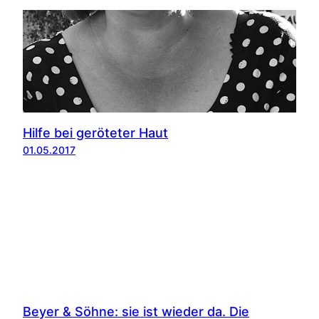
Hilfe bei geröteter Haut
01.05.2017
Beyer & Söhne: sie ist wieder da. Die