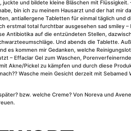
ckte und bildete kleine Bläschen mit Flüssigkeit. –
abe, bin ich zu meinem Hausarzt und der hat mir dan
lten, antiallergene Tabletten für einmal täglich un
ch erstmal total furchtbar ausgesehen sad smiley – 
ese Antibiotika auf die entzündeten Stellen, dazwi
hwarzteeumschläge. Und abends die Tablette. Außer
r und es kommen mir Gedanken, welche Reinigungslo
tzt – Effaclar Gel zum Waschen, Porenverfeinernde
t Akne/Pickel zu kämpfen und durch diese Produkte
danach?? Wasche mein Gesicht derzeit mit Sebamed 
päter? bzw. welche Creme? Von Noreva und Avene h
reuen.