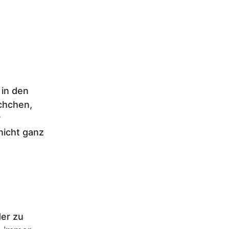
 in den
chchen,
r
nicht ganz
der zu